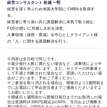
経営コンサルタント 舩越 一煕
経営を深く学ぶため米国大学院にてMBAを取得す
る。
経営者に寄り添い共に課題解決に本気で取り組む
FDDの想いに共感し入社を決意。
人事領域（採用・育成）を中心としクライアント様
の「人」に関する課題解決を行う。
※内容は全日程で同じです。
※最少催行人数に満たない場合など、諸事情により中
止する場合がございます。また、セミナーの対象者と
して不適と判断された場合など、受講いただけない場
合がございます。予めご了承ください。
※ご参加を取り消される場合は、開催日より1週間前ま
でにお電話にて申込担当者までご連絡くださいますよ
うお願いいたします。
※開催日１週間前から開催日前日までのお取消しの場
合は受講料(4,980円(税込))の50%、当日および無断欠
席の場合は、100%をキャンセル料としていただきま